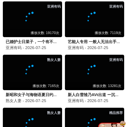
恶魔的手球歌2026
已完结
恶魔的手球歌
更新至后篇
一招一食
更新至02集
公路电影
更新至HD
破碎的声线
高清
星之守望
HD国语
炸掉银行经理
HD中字
罗宾汉之死
TC中字
古堡小夜曲
HD国语
乡思
HD国语
电影周榜单