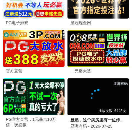
更新至HD
更新至HD
我当你兄弟
准备好了没2：我来了
文斯·沃恩,詹姆斯·麦斯登,艾莎·冈萨雷
萨玛拉·维文,凯瑟琳·纽顿,莎拉·米歇尔
同脸诡影
更新至HD
寐中行凶
更新至HD
诺曼底72小时
HD中字
开山人
HD国语
一出婚礼
HD国语
意外营救
HD国语