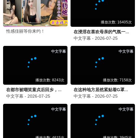
更新至08集
更新至13集
问心2
爱情有烟火
赵又廷,毛晓彤,金世佳,张佳宁,陈冲,黄
檀健次,王楚然,李乃文,李欣
2.0
4.0
更新至24集
更新至27集
南部档案
莫离
张新成,丁禹兮,姜珮瑶,富大
白鹿,丞磊,蔡正杰,杨舒伊