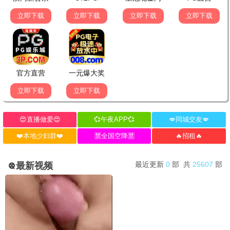
更新至HD
更新至HD
宇宙巨人：希曼崛起
人生开门红
尼古拉斯·加利齐纳,卡米拉·门德斯,伊德
常远,邓家佳,王耀庆,田雨,于洋,李宗恒
5.0
10.0
更新至HD
更新至HD
虎穴狼窝
精灵猎人
布兰卡·拉文,内斯托尔·坎蒂利亚纳
雷米·伊沙克,Norreen Ima