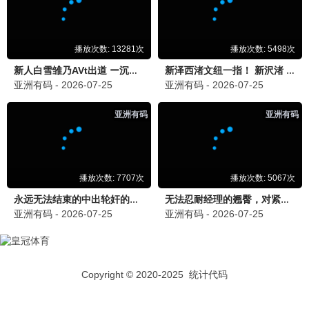
更新至01集
更新至14集
迷失之光
特别输送
Aomstin Thakrit Patt
陈龙,林保怡,周海媚,韦力,甄锡,何杜娟
四大元素之风之恋歌
更新至06集
偿还
更新至04集
新进职员姜会长
更新至07集
行医道
更新至06集
妻本善良
更新至13集
心间错
全22集
炽夏
更新至11集
似火年华
全24集
哥哥的心动Moo
更新至第07集
欠你的那场婚礼
已完结