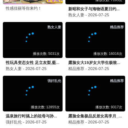
青春怒潮
HD
14
神奇数字马戏团：谢幕演出
HDTC中字
15
风暴之土
DVD
16
超萌时空宝贝
HD
17
玉子2017
HD
18
最新电视剧
国产剧
香港剧
韩国剧
欧美剧
台湾剧
日本剧
泰国剧
海外剧
2.0
9.0