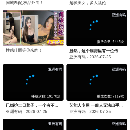
全14集
更新至11集
我的王室死对头
我的爷爷是耽美作家
林智妍,许南俊,张胜祖,李世
Suprawat Pattamasoot
3.0
10.0